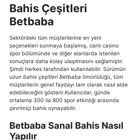
Bahis Çeşitleri
Betbaba
Sektördeki tüm müşterilerine en yeni
seçenekleri sunmaya başlamış, canlı casino
spor bölümünde ve diğer alanlarda istenilen
sonuçlara daha kolay ulaşılmasını sağlamıştır.
Şimdi herkes tarafından kullanılabilir. Sürümün
uzun
bahis çeşitleri Betbaba
ömürlülüğü, tüm
müşterilerin genel faydayı tam olarak nasıl elde
edebileceğini gösterir.Kullanıcılar, günde
ortalama 300 ila 800 spor etkinliği arasında
çevrimiçi bahis oynayabilir.
Betbaba Sanal Bahis Nasıl
Yapılır