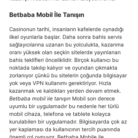
Betbaba Mobil İle Tanışın
Casinonun tarihi, insanların kafelerde oynadığı
ilkel oyunlarla başlar. Daha sonra bahis servis
sağlayıcılarına uzanan bu yolculukta, kazanma
oranı yüksek olan seçkin sitelerde yayınlanan
bahis teklifleri önceliklidir. Birçok kullanıcı bu
noktada takılıp kalıyor ve oyundan çıkmakta
zorlanıyor çünkü bu sitelerin çoğunda bilgisayar
yok veya VPN kullanımı gerektiriyor. Hızla
kazanmak ve kaldıkları yerden devam etmek.
Betbaba mobil i̇le tanışın
Mobil son derece
uyumlu bir uygulamadır bu nedenle her türlü
mobil cihaza, telefona ve tablete kolayca
kurulabilen bir uygulamadır. Bilgisayarda çok az
yer kaplaması da kullanıcının tercih puanında
önemli rol oynuyor. Betbaba Mobile ile