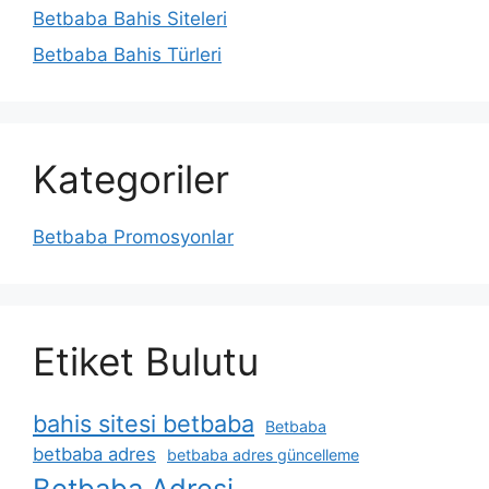
Betbaba Bahis Siteleri
Betbaba Bahis Türleri
Kategoriler
Betbaba Promosyonlar
Etiket Bulutu
bahis sitesi betbaba
Betbaba
betbaba adres
betbaba adres güncelleme
Betbaba Adresi