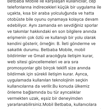
Betbaba Mobile ile karşılaşan kullanıcılar, cep
telefonlarına indirecekleri küçük bir uygulama ile
uçakta, kısa bir araba yolculuğunda ve hatta
otobüste bile oyunu oynamaya kolayca devam
edebiliyor. Aynı zamanda en sevdiğiniz sporlar
ve takımlar hakkındaki en son bilgilere anında
erişmenin çok özlü ve kullanışlı bir yolu olarak
kendini gösterir, örneğin: B. İleti gönderme ve
sakatlık durumu. Betbaba Mobile, mobil
bildirimler ve Gmail aracılığıyla iletişim kurar,
web sitesi güncellemeleri ve ara sıra
promosyonlar gibi birçok teklifi size anında
bildirmek için sürekli iletişim kurar. Ayrıca,
uygulamada kullanılan teknolojinin seçkin
kullanıcılarına da verilir.Bu konuda ülkemiz
önleme bağlamında bu tür ayrıcalıklar
vermekten uzak, eşsiz bir deneyimden
yararlanabilirsiniz.Mobil Betbaba, kullanıcılara