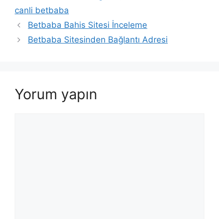
canli betbaba
Betbaba Bahis Sitesi İnceleme
Betbaba Sitesinden Bağlantı Adresi
Yorum yapın
Yorum