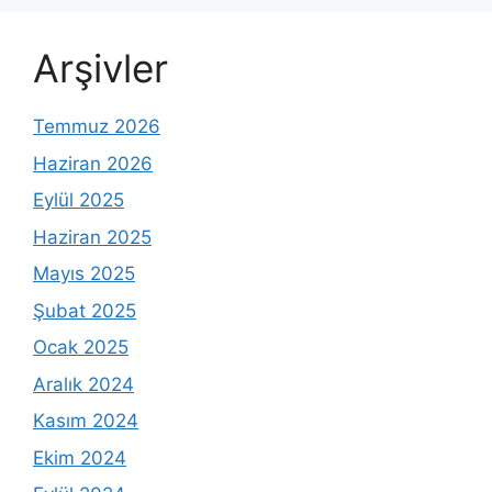
Arşivler
Temmuz 2026
Haziran 2026
Eylül 2025
Haziran 2025
Mayıs 2025
Şubat 2025
Ocak 2025
Aralık 2024
Kasım 2024
Ekim 2024