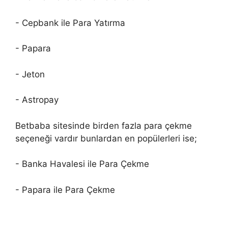
- Cepbank ile Para Yatırma
- Papara
- Jeton
- Astropay
Betbaba sitesinde birden fazla para çekme
seçeneği vardır bunlardan en popülerleri ise;
- Banka Havalesi ile Para Çekme
- Papara ile Para Çekme