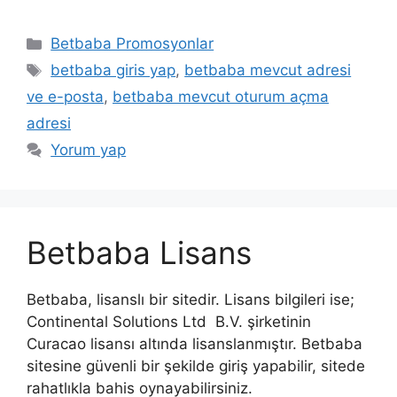
Kategoriler
Betbaba Promosyonlar
Etiketler
betbaba giris yap
,
betbaba mevcut adresi
ve e-posta
,
betbaba mevcut oturum açma
adresi
Yorum yap
Betbaba Lisans
Betbaba, lisanslı bir sitedir. Lisans bilgileri ise;
Continental Solutions Ltd B.V. şirketinin
Curacao lisansı altında lisanslanmıştır. Betbaba
sitesine güvenli bir şekilde giriş yapabilir, sitede
rahatlıkla bahis oynayabilirsiniz.