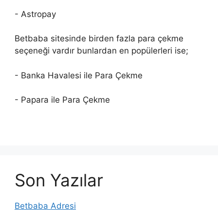
- Astropay
Betbaba sitesinde birden fazla para çekme
seçeneği vardır bunlardan en popülerleri ise;
- Banka Havalesi ile Para Çekme
- Papara ile Para Çekme
Son Yazılar
Betbaba Adresi