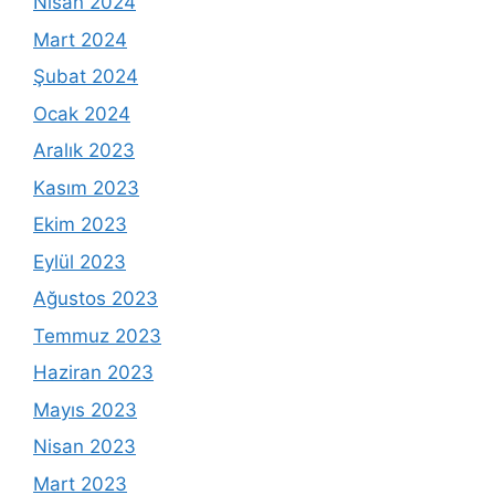
Nisan 2024
Mart 2024
Şubat 2024
Ocak 2024
Aralık 2023
Kasım 2023
Ekim 2023
Eylül 2023
Ağustos 2023
Temmuz 2023
Haziran 2023
Mayıs 2023
Nisan 2023
Mart 2023