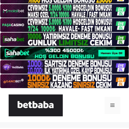
İçeriğe
atla
Menü