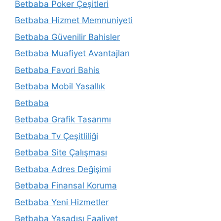
Betbaba Poker Çeşitleri
Betbaba Hizmet Memnuniyeti
Betbaba Güvenilir Bahisler
Betbaba Muafiyet Avantajları
Betbaba Favori Bahis
Betbaba Mobil Yasallık
Betbaba
Betbaba Grafik Tasarımı
Betbaba Tv Çeşitliliği
Betbaba Site Çalışması
Betbaba Adres Değişimi
Betbaba Finansal Koruma
Betbaba Yeni Hizmetler
Betbaba Yasadışı Faaliyet