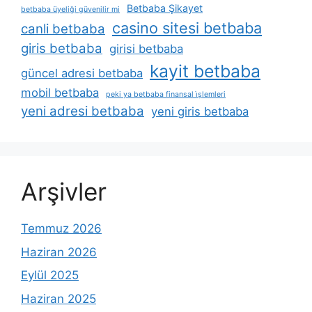
Betbaba Şikayet
betbaba üyeliği güvenilir mi
casino sitesi betbaba
canli betbaba
giris betbaba
girisi betbaba
kayit betbaba
güncel adresi betbaba
mobil betbaba
peki ya betbaba finansal i̇şlemleri
yeni adresi betbaba
yeni giris betbaba
Arşivler
Temmuz 2026
Haziran 2026
Eylül 2025
Haziran 2025