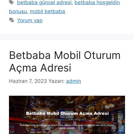
Etiketler
betbaba güncel adresi
,
betbaba hoşgeldin
bonusu
,
mobil betbaba
Yorum yap
Betbaba Mobil Oturum
Açma Adresi
Haziran 7, 2023
Yazarı:
admin