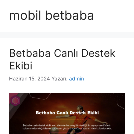
mobil betbaba
Betbaba Canlı Destek
Ekibi
Haziran 15, 2024
Yazarı:
admin