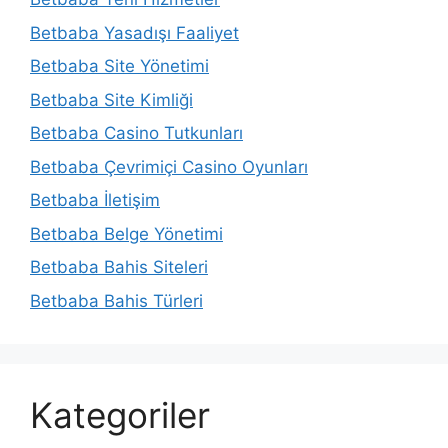
Betbaba Yasadışı Faaliyet
Betbaba Site Yönetimi
Betbaba Site Kimliği
Betbaba Casino Tutkunları
Betbaba Çevrimiçi Casino Oyunları
Betbaba İletişim
Betbaba Belge Yönetimi
Betbaba Bahis Siteleri
Betbaba Bahis Türleri
Kategoriler