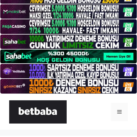
İçeriğe
atla
Menü