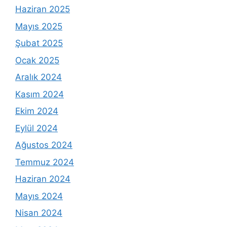
Haziran 2025
Mayıs 2025
Şubat 2025
Ocak 2025
Aralık 2024
Kasım 2024
Ekim 2024
Eylül 2024
Ağustos 2024
Temmuz 2024
Haziran 2024
Mayıs 2024
Nisan 2024