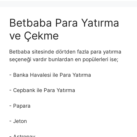
Betbaba Para Yatırma
ve Çekme
Betbaba sitesinde dörtden fazla para yatırma
seçeneği vardır bunlardan en popülerleri ise;
- Banka Havalesi ile Para Yatırma
- Cepbank ile Para Yatırma
- Papara
- Jeton
- Astropay