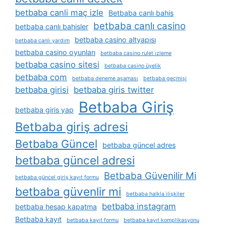
betbaba canli maç izle
Betbaba canlı bahis
betbaba canlı casino
betbaba canlı bahisler
betbaba casino altyapısı
betbaba canlı yardım
betbaba casino oyunları
betbaba casino rulet i̇zleme
betbaba casino sitesi
betbaba casino üyelik
betbaba com
betbaba deneme aşaması
betbaba geçmişi
betbaba girisi
betbaba giris twitter
Betbaba Giriş
betbaba giris yap
Betbaba giriş adresi
Betbaba Güncel
betbaba güncel adres
betbaba güncel adresi
Betbaba Güvenilir Mi
betbaba güncel giriş kayıt formu
betbaba güvenlir mi
betbaba halkla i̇lişkiler
betbaba instagram
betbaba hesap kapatma
Betbaba kayıt
betbaba kayıt formu
betbaba kayıt komplikasyonu