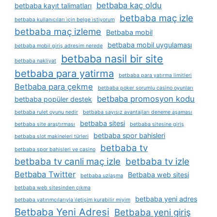
betbaba kaç oldu
betbaba kayıt talimatları
betbaba maç izle
betbaba kullanıcıları i̇çin belge i̇stiyorum
betbaba maç izleme
Betbaba mobil
betbaba mobil uygulaması
betbaba mobil giriş adresim nerede
betbaba nasil bir site
betbaba nakliyat
betbaba para yatirma
betbaba para yatırma limitleri
Betbaba para çekme
betbaba poker sorumlu casino oyunları
betbaba promosyon kodu
betbaba popüler destek
betbaba rulet oyunu nedir
betbaba sayısız avantajları deneme aşaması
betbaba sitesi
betbaba site araştırması
betbaba sitesine giriş
betbaba spor bahisleri
betbaba slot makineleri türleri
betbaba tv
betbaba spor bahisleri ve casino
betbaba tv canli maç izle
betbaba tv izle
Betbaba Twitter
Betbaba web sitesi
betbaba uzlaşma
betbaba web sitesinden çıkma
betbaba yeni adres
betbaba yatırımcılarıyla i̇letişim kurabilir miyim
Betbaba Yeni Adresi
Betbaba yeni giriş