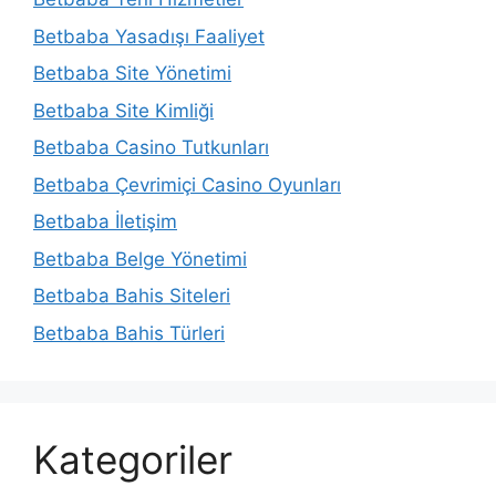
Betbaba Yasadışı Faaliyet
Betbaba Site Yönetimi
Betbaba Site Kimliği
Betbaba Casino Tutkunları
Betbaba Çevrimiçi Casino Oyunları
Betbaba İletişim
Betbaba Belge Yönetimi
Betbaba Bahis Siteleri
Betbaba Bahis Türleri
Kategoriler