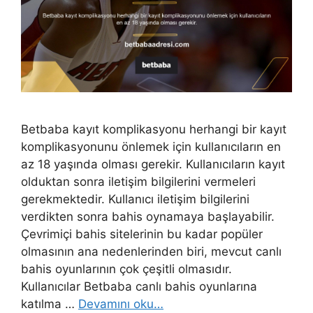
Betbaba kayıt komplikasyonu herhangi bir kayıt
komplikasyonunu önlemek için kullanıcıların en
az 18 yaşında olması gerekir. Kullanıcıların kayıt
olduktan sonra iletişim bilgilerini vermeleri
gerekmektedir. Kullanıcı iletişim bilgilerini
verdikten sonra bahis oynamaya başlayabilir.
Çevrimiçi bahis sitelerinin bu kadar popüler
olmasının ana nedenlerinden biri, mevcut canlı
bahis oyunlarının çok çeşitli olmasıdır.
Kullanıcılar Betbaba canlı bahis oyunlarına
katılma …
Devamını oku…