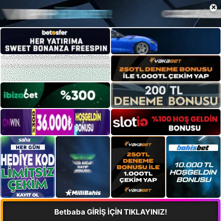
×
Betbaba GİRİŞ İÇİN TIKLAYINIZ!