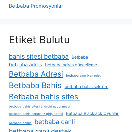
Betbaba Promosyonlar
Etiket Bulutu
bahis sitesi betbaba
Betbaba
betbaba adres
betbaba adres güncelleme
Betbaba Adresi
betbaba amerikan ruleti
Betbaba Bahis
betbaba bahis sektörü
Betbaba bahis sitesi
betbaba bahis sitesi android uygulaması
Betbaba Blackjack Oyunları
betbaba bahis sorunsuz giriş adresi
betbaba canli
betbaba bonus
betbaba canli destek