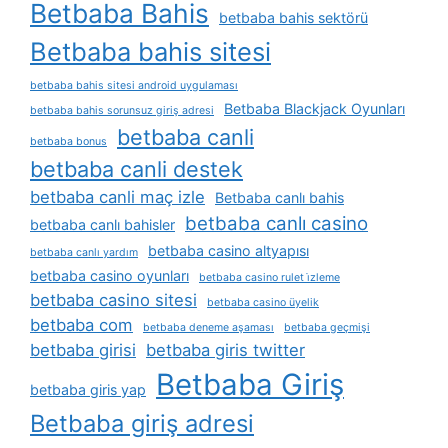
Betbaba Bahis
betbaba bahis sektörü
Betbaba bahis sitesi
betbaba bahis sitesi android uygulaması
Betbaba Blackjack Oyunları
betbaba bahis sorunsuz giriş adresi
betbaba canli
betbaba bonus
betbaba canli destek
betbaba canli maç izle
Betbaba canlı bahis
betbaba canlı casino
betbaba canlı bahisler
betbaba casino altyapısı
betbaba canlı yardım
betbaba casino oyunları
betbaba casino rulet i̇zleme
betbaba casino sitesi
betbaba casino üyelik
betbaba com
betbaba deneme aşaması
betbaba geçmişi
betbaba girisi
betbaba giris twitter
Betbaba Giriş
betbaba giris yap
Betbaba giriş adresi