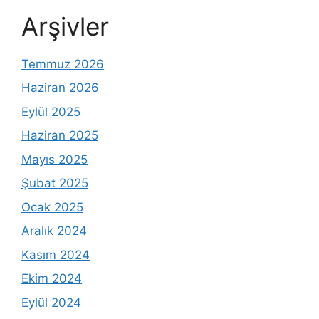
Arşivler
Temmuz 2026
Haziran 2026
Eylül 2025
Haziran 2025
Mayıs 2025
Şubat 2025
Ocak 2025
Aralık 2024
Kasım 2024
Ekim 2024
Eylül 2024