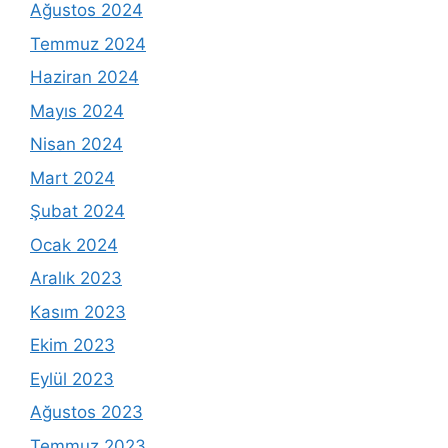
Ağustos 2024
Temmuz 2024
Haziran 2024
Mayıs 2024
Nisan 2024
Mart 2024
Şubat 2024
Ocak 2024
Aralık 2023
Kasım 2023
Ekim 2023
Eylül 2023
Ağustos 2023
Temmuz 2023