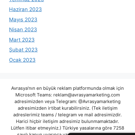
Haziran 2023
Mayıs 2023
Nisan 2023
Mart 2023
Şubat 2023
Ocak 2023
Avrasya'nın en büyük reklam platformunda olmak için
Microsoft Teams:
reklam@avrasyamarketing.com
adresimizden veya Telegram: @Avrasyamarketing
adresimizden irtibat kurabilirsiniz. (Tek iletişim
adreslerimiz teams / telegram ve mail adresimizdir.
Harici hiçbir iletişim adresimiz bulunmamaktadır.
Lütfen itibar etmeyiniz.) Türkiye yasalarına göre 7258
sayılı kanun uyarınca yasa dışı bahis oynamanın