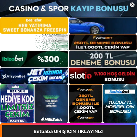
×
Betbaba GİRİŞ İÇİN TIKLAYINIZ!