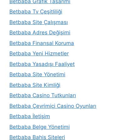
Betbaba Grafik Tasarımı
Betbaba Tv Çeşitliliği
Betbaba Site Çalışması
Betbaba Adres Değişimi
Betbaba Finansal Koruma
Betbaba Yeni Hizmetler
Betbaba Yasadışı Faaliyet
Betbaba Site Yönetimi
Betbaba Site Kimliği
Betbaba Casino Tutkunları
Betbaba Çevrimiçi Casino Oyunları
Betbaba İletişim
Betbaba Belge Yönetimi
Betbaba Bahis Siteleri