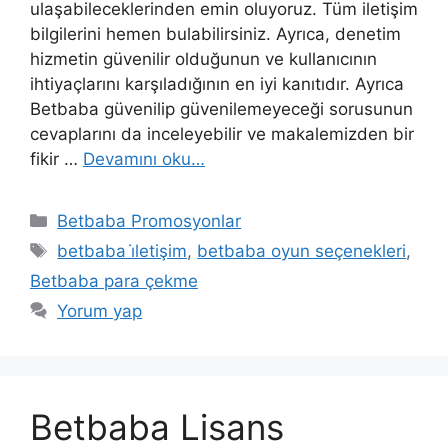
ulaşabileceklerinden emin oluyoruz. Tüm iletişim
bilgilerini hemen bulabilirsiniz. Ayrıca, denetim
hizmetin güvenilir olduğunun ve kullanıcının
ihtiyaçlarını karşıladığının en iyi kanıtıdır. Ayrıca
Betbaba güvenilip güvenilemeyeceği sorusunun
cevaplarını da inceleyebilir ve makalemizden bir
fikir …
Devamını oku…
Kategoriler
Betbaba Promosyonlar
Etiketler
betbaba i̇letişim
,
betbaba oyun seçenekleri
,
Betbaba para çekme
Yorum yap
Betbaba Lisans