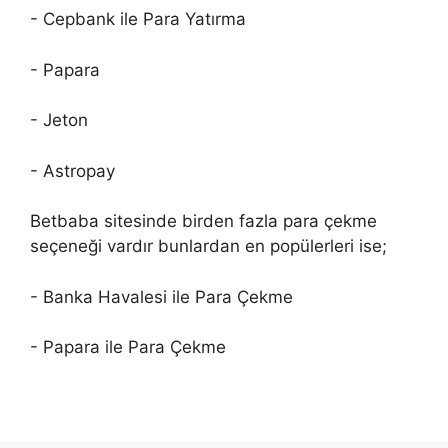
- Cepbank ile Para Yatırma
- Papara
- Jeton
- Astropay
Betbaba sitesinde birden fazla para çekme
seçeneği vardır bunlardan en popülerleri ise;
- Banka Havalesi ile Para Çekme
- Papara ile Para Çekme