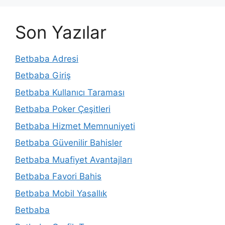
Son Yazılar
Betbaba Adresi
Betbaba Giriş
Betbaba Kullanıcı Taraması
Betbaba Poker Çeşitleri
Betbaba Hizmet Memnuniyeti
Betbaba Güvenilir Bahisler
Betbaba Muafiyet Avantajları
Betbaba Favori Bahis
Betbaba Mobil Yasallık
Betbaba