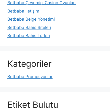
Betbaba Çevrimiçi Casino Oyunları
Betbaba İletişim
Betbaba Belge Yönetimi
Betbaba Bahis Siteleri
Betbaba Bahis Türleri
Kategoriler
Betbaba Promosyonlar
Etiket Bulutu