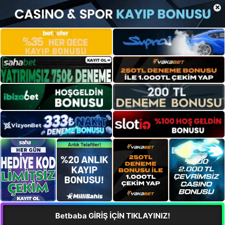
×
Betbaba GİRİŞ İÇİN TIKLAYINIZ!