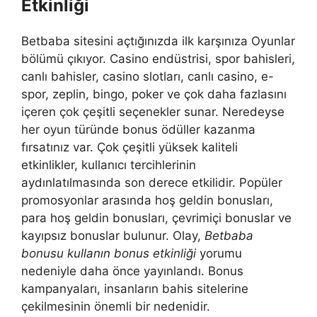
Etkinliği
Betbaba sitesini açtığınızda ilk karşınıza Oyunlar
bölümü çıkıyor. Casino endüstrisi, spor bahisleri,
canlı bahisler, casino slotları, canlı casino, e-
spor, zeplin, bingo, poker ve çok daha fazlasını
içeren çok çeşitli seçenekler sunar. Neredeyse
her oyun türünde bonus ödüller kazanma
fırsatınız var. Çok çeşitli yüksek kaliteli
etkinlikler, kullanıcı tercihlerinin
aydınlatılmasında son derece etkilidir. Popüler
promosyonlar arasında hoş geldin bonusları,
para hoş geldin bonusları, çevrimiçi bonuslar ve
kayıpsız bonuslar bulunur. Olay,
Betbaba
bonusu kullanın bonus etkinliği
yorumu
nedeniyle daha önce yayınlandı. Bonus
kampanyaları, insanların bahis sitelerine
çekilmesinin önemli bir nedenidir.