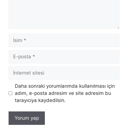
İsim
E-
posta
İnternet
sitesi
Daha sonraki yorumlarımda kullanılması için
adım, e-posta adresim ve site adresim bu
tarayıcıya kaydedilsin.