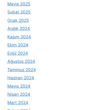
Mayıs 2025
Şubat 2025
Ocak 2025
Aralık 2024
Kasım 2024
Ekim 2024
Eylül 2024
Ağustos 2024
Temmuz 2024
Haziran 2024
Mayıs 2024
Nisan 2024
Mart 2024