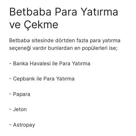
Betbaba Para Yatırma
ve Çekme
Betbaba sitesinde dörtden fazla para yatırma
seçeneği vardır bunlardan en popülerleri ise;
- Banka Havalesi ile Para Yatırma
- Cepbank ile Para Yatırma
- Papara
- Jeton
- Astropay