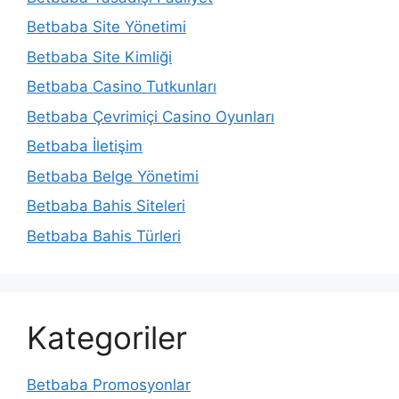
Betbaba Site Yönetimi
Betbaba Site Kimliği
Betbaba Casino Tutkunları
Betbaba Çevrimiçi Casino Oyunları
Betbaba İletişim
Betbaba Belge Yönetimi
Betbaba Bahis Siteleri
Betbaba Bahis Türleri
Kategoriler
Betbaba Promosyonlar