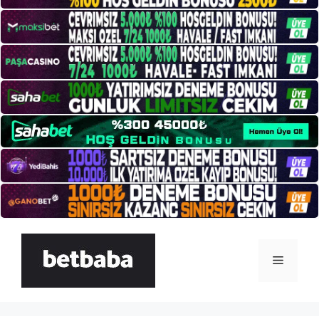
İçeriğe
atla
Menü