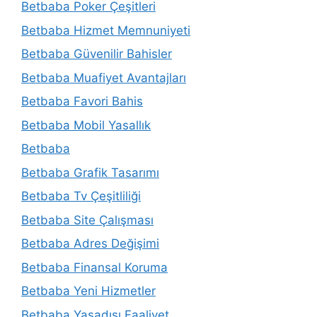
Betbaba Poker Çeşitleri
Betbaba Hizmet Memnuniyeti
Betbaba Güvenilir Bahisler
Betbaba Muafiyet Avantajları
Betbaba Favori Bahis
Betbaba Mobil Yasallık
Betbaba
Betbaba Grafik Tasarımı
Betbaba Tv Çeşitliliği
Betbaba Site Çalışması
Betbaba Adres Değişimi
Betbaba Finansal Koruma
Betbaba Yeni Hizmetler
Betbaba Yasadışı Faaliyet