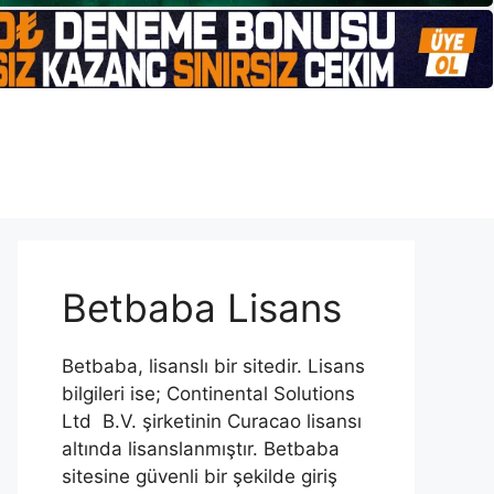
Betbaba Lisans
Betbaba, lisanslı bir sitedir. Lisans
bilgileri ise; Continental Solutions
Ltd B.V. şirketinin Curacao lisansı
altında lisanslanmıştır. Betbaba
sitesine güvenli bir şekilde giriş