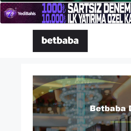
İçeriğe
atla