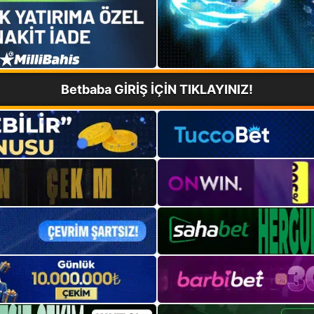
Betbaba GİRİŞ İÇİN TIKLAYINIZ!