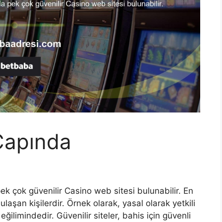
Çapında
çok güvenilir Casino web sitesi bulunabilir. En
 ulaşan kişilerdir. Örnek olarak, yasal olarak yetkili
ğilimindedir. Güvenilir siteler, bahis için güvenli