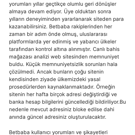
yorumları yıllar geçtikçe olumlu geri dönüşler
almaya devam ediyor. Üye olduktan sonra
yılların deneyiminden yararlanarak siteden para
kazanabilirsiniz. Betbaba rakiplerinden her
zaman bir adım önde olmuş, uluslararası
platformlarda yer edinmiş ve yabancı ülkeler
tarafından kontrol altına alınmıştır. Canlı bahis
mağazası analizi web sitesinden memnuniyet
buldu. Küçük memnuniyetsizlik sorunları hala
çözülmedi. Ancak bunların çoğu sitenin
kendisinden ziyade ülkemizdeki yasal
prosedürlerden kaynaklanmaktadır. Örneğin
sitenin her hafta birçok adresi değiştirdiği ve
banka hesap bilgilerini güncellediği bildiriliyor.Bu
nedenle mevcut adresiniz bloke edilse dahi
anında güncel adresiniz oluşturulacaktır.
Betbaba kullanıcı yorumları ve şikayetleri