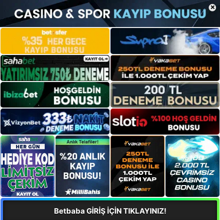
×
Betbaba GİRİŞ İÇİN TIKLAYINIZ!