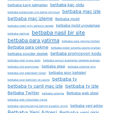
betbaba kaç oldu
betbaba kayıt talimatları
betbaba maç izle
betbaba kullanıcıları i̇çin belge i̇stiyorum
betbaba maç izleme
Betbaba mobil
betbaba mobil uygulaması
betbaba mobil giriş adresim nerede
betbaba nasil bir site
betbaba nakliyat
betbaba para yatirma
betbaba para yatırma limitleri
Betbaba para çekme
betbaba poker sorumlu casino oyunları
betbaba promosyon kodu
betbaba popüler destek
betbaba rulet oyunu nedir
betbaba sayısız avantajları deneme aşaması
betbaba sitesi
betbaba site araştırması
betbaba sitesine giriş
betbaba spor bahisleri
betbaba slot makineleri türleri
betbaba tv
betbaba spor bahisleri ve casino
betbaba tv canli maç izle
betbaba tv izle
Betbaba Twitter
Betbaba web sitesi
betbaba uzlaşma
betbaba web sitesinden çıkma
betbaba yeni adres
betbaba yatırımcılarıyla i̇letişim kurabilir miyim
Betbaba Yeni Adresi
Betbaba yeni giriş