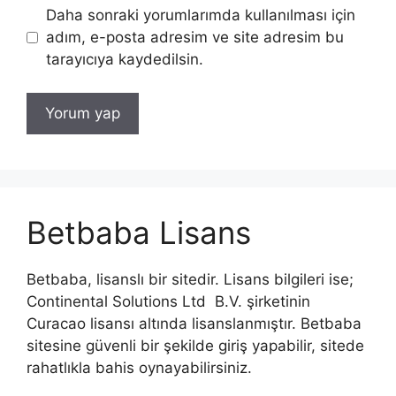
Daha sonraki yorumlarımda kullanılması için
adım, e-posta adresim ve site adresim bu
tarayıcıya kaydedilsin.
Betbaba Lisans
Betbaba, lisanslı bir sitedir. Lisans bilgileri ise;
Continental Solutions Ltd B.V. şirketinin
Curacao lisansı altında lisanslanmıştır. Betbaba
sitesine güvenli bir şekilde giriş yapabilir, sitede
rahatlıkla bahis oynayabilirsiniz.