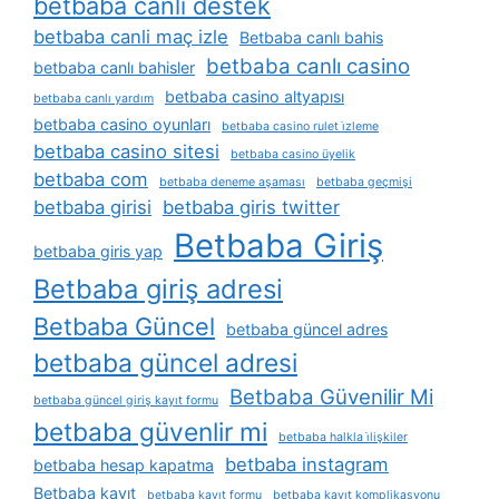
betbaba canli destek
betbaba canli maç izle
Betbaba canlı bahis
betbaba canlı casino
betbaba canlı bahisler
betbaba casino altyapısı
betbaba canlı yardım
betbaba casino oyunları
betbaba casino rulet i̇zleme
betbaba casino sitesi
betbaba casino üyelik
betbaba com
betbaba deneme aşaması
betbaba geçmişi
betbaba girisi
betbaba giris twitter
Betbaba Giriş
betbaba giris yap
Betbaba giriş adresi
Betbaba Güncel
betbaba güncel adres
betbaba güncel adresi
Betbaba Güvenilir Mi
betbaba güncel giriş kayıt formu
betbaba güvenlir mi
betbaba halkla i̇lişkiler
betbaba instagram
betbaba hesap kapatma
Betbaba kayıt
betbaba kayıt formu
betbaba kayıt komplikasyonu