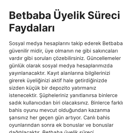
Betbaba Üyelik Süreci
Faydaları
Sosyal medya hesaplarını takip ederek Betbaba
güvenilir midir, üye olmanın ne gibi sakıncaları
vardır gibi soruları çözebilirsiniz. Güncellemeler
günlük olarak sosyal medya hesaplarımızda
yayınlanacaktır. Kayıt alanlarına bilgilerinizi
girerek üyeliğinizi aktif hale getirdiğinizde
sizden küçük bir depozito yatırmanız
istenecektir. Şüpheleriniz yanıtlanırsa binlerce
sadık kullanıcıdan biri olacaksınız. Binlerce farklı
bahis oyunu mevcut olduğundan kazanma
şansınız her geçen gün artıyor. Canlı bahis
oyunlarından sonra ek bonuslar ve bonuslar
dağıtılacaktır.
Betbaba üyelik süreci