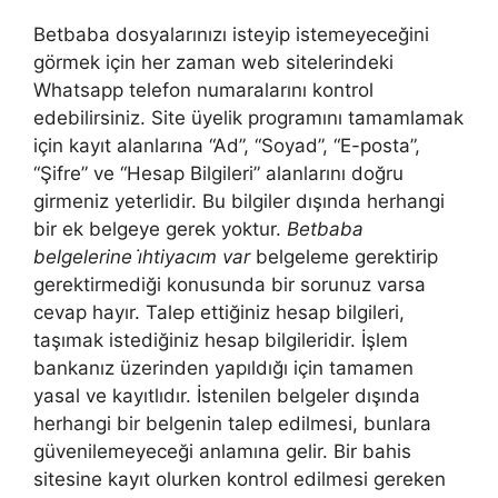
Betbaba dosyalarınızı isteyip istemeyeceğini
görmek için her zaman web sitelerindeki
Whatsapp telefon numaralarını kontrol
edebilirsiniz. Site üyelik programını tamamlamak
için kayıt alanlarına “Ad”, “Soyad”, “E-posta”,
“Şifre” ve “Hesap Bilgileri” alanlarını doğru
girmeniz yeterlidir. Bu bilgiler dışında herhangi
bir ek belgeye gerek yoktur.
Betbaba
belgelerine i̇htiyacım var
belgeleme gerektirip
gerektirmediği konusunda bir sorunuz varsa
cevap hayır. Talep ettiğiniz hesap bilgileri,
taşımak istediğiniz hesap bilgileridir. İşlem
bankanız üzerinden yapıldığı için tamamen
yasal ve kayıtlıdır. İstenilen belgeler dışında
herhangi bir belgenin talep edilmesi, bunlara
güvenilemeyeceği anlamına gelir. Bir bahis
sitesine kayıt olurken kontrol edilmesi gereken