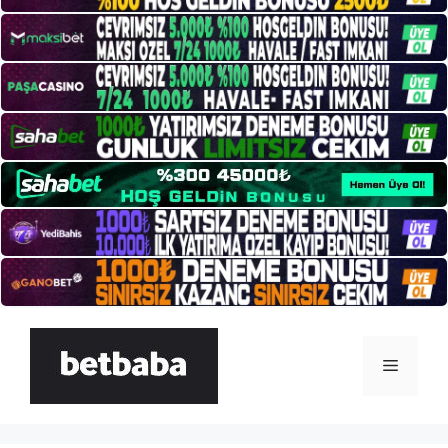
İçeriğe
atla
Menü