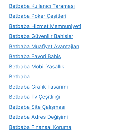
Betbaba Kullanıcı Taraması
Betbaba Poker Çeşitleri
Betbaba Hizmet Memnuniyeti
Betbaba Güvenilir Bahisler
Betbaba Muafiyet Avantajları
Betbaba Favori Bahis
Betbaba Mobil Yasallık
Betbaba
Betbaba Grafik Tasarımı
Betbaba Tv Çeşitliliği
Betbaba Site Çalışması
Betbaba Adres Değişimi
Betbaba Finansal Koruma