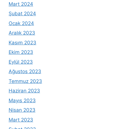
Mart 2024
Şubat 2024
Ocak 2024
Aralık 2023
Kasım 2023
Ekim 2023
Eylül 2023
Ağustos 2023
Temmuz 2023
Haziran 2023
Mayıs 2023
Nisan 2023
Mart 2023