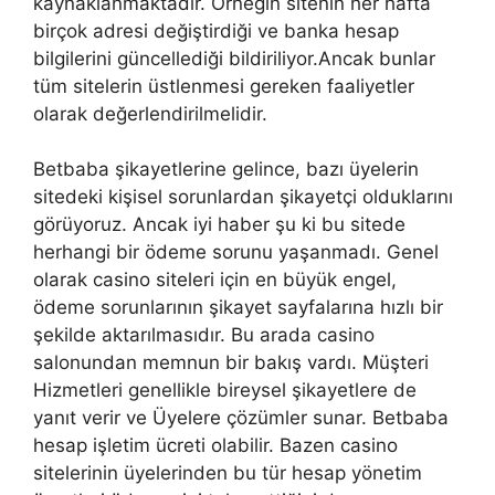
kaynaklanmaktadır. Örneğin sitenin her hafta
birçok adresi değiştirdiği ve banka hesap
bilgilerini güncellediği bildiriliyor.Ancak bunlar
tüm sitelerin üstlenmesi gereken faaliyetler
olarak değerlendirilmelidir.
Betbaba şikayetlerine gelince, bazı üyelerin
sitedeki kişisel sorunlardan şikayetçi olduklarını
görüyoruz. Ancak iyi haber şu ki bu sitede
herhangi bir ödeme sorunu yaşanmadı. Genel
olarak casino siteleri için en büyük engel,
ödeme sorunlarının şikayet sayfalarına hızlı bir
şekilde aktarılmasıdır. Bu arada casino
salonundan memnun bir bakış vardı. Müşteri
Hizmetleri genellikle bireysel şikayetlere de
yanıt verir ve Üyelere çözümler sunar. Betbaba
hesap işletim ücreti olabilir. Bazen casino
sitelerinin üyelerinden bu tür hesap yönetim