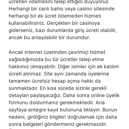
ücretleri ödemesini talep ettiğini duyuyoruz.
Herhangi bir canlı bahis veya casino sitesinde
herhangi bir ek ücret ödemeden hizmeti
kullanabilirsiniz. Gerçekten bir casinoya
giderseniz, bazı durumlarda giriş ücreti olabilir,
ancak bu anlaşılabilir bir durumdur.
Ancak internet üzerinden çevrimiçi hizmet
sağladığımızda bu tür ücretler talep etme
hakkımız olmayabilir. Diğer isimler için ek katılım
ücreti alınmaz. Site aynı zamanda üyelerine
tamamen ücretsiz hesap açma hakkı da
sunmaktadır. En kısa sürede sizinle gerekli
detayları paylaşacağız. Daha sonra online üyelik
formunu doldurmanız gerekmektedir. Ana
sayfaya entegre kayıt butonuna tıklayın. Bunun
nedeni, girdiğiniz bilgileri doğrulamak için daha
sonra belgeleri göndermeniz gerekmesidir.