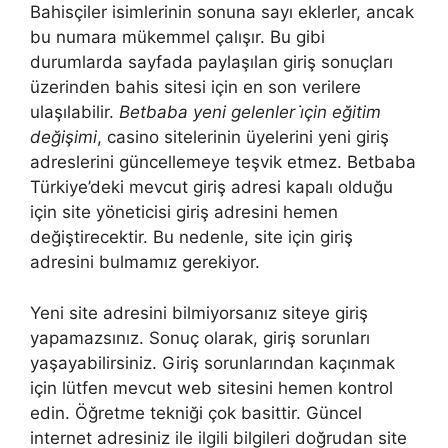
Bahisçiler isimlerinin sonuna sayı eklerler, ancak
bu numara mükemmel çalışır. Bu gibi
durumlarda sayfada paylaşılan giriş sonuçları
üzerinden bahis sitesi için en son verilere
ulaşılabilir.
Betbaba yeni gelenler i̇çin eğitim
değişimi
, casino sitelerinin üyelerini yeni giriş
adreslerini güncellemeye teşvik etmez. Betbaba
Türkiye’deki mevcut giriş adresi kapalı olduğu
için site yöneticisi giriş adresini hemen
değiştirecektir. Bu nedenle, site için giriş
adresini bulmamız gerekiyor.
Yeni site adresini bilmiyorsanız siteye giriş
yapamazsınız. Sonuç olarak, giriş sorunları
yaşayabilirsiniz. Giriş sorunlarından kaçınmak
için lütfen mevcut web sitesini hemen kontrol
edin. Öğretme tekniği çok basittir. Güncel
internet adresiniz ile ilgili bilgileri doğrudan site