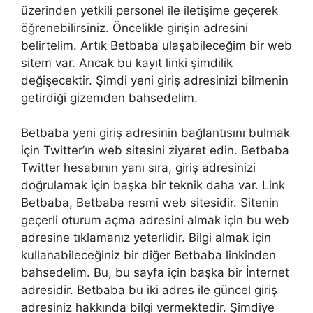
üzerinden yetkili personel ile iletişime geçerek
öğrenebilirsiniz. Öncelikle girişin adresini
belirtelim. Artık Betbaba ulaşabileceğim bir web
sitem var. Ancak bu kayıt linki şimdilik
değişecektir. Şimdi yeni giriş adresinizi bilmenin
getirdiği gizemden bahsedelim.
Betbaba yeni giriş adresinin bağlantısını bulmak
için Twitter’ın web sitesini ziyaret edin. Betbaba
Twitter hesabının yanı sıra, giriş adresinizi
doğrulamak için başka bir teknik daha var. Link
Betbaba, Betbaba resmi web sitesidir. Sitenin
geçerli oturum açma adresini almak için bu web
adresine tıklamanız yeterlidir. Bilgi almak için
kullanabileceğiniz bir diğer Betbaba linkinden
bahsedelim. Bu, bu sayfa için başka bir İnternet
adresidir. Betbaba bu iki adres ile güncel giriş
adresiniz hakkında bilgi vermektedir. Şimdiye