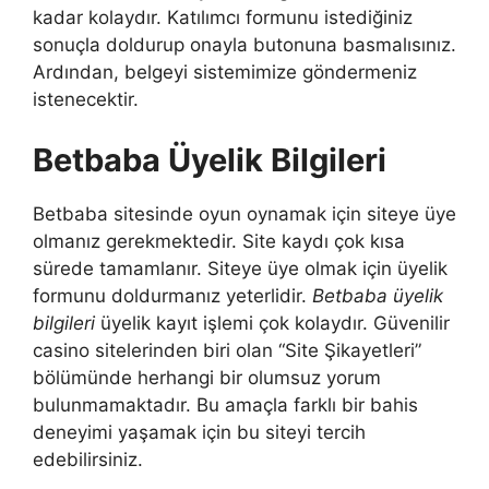
kadar kolaydır. Katılımcı formunu istediğiniz
sonuçla doldurup onayla butonuna basmalısınız.
Ardından, belgeyi sistemimize göndermeniz
istenecektir.
Betbaba Üyelik Bilgileri
Betbaba sitesinde oyun oynamak için siteye üye
olmanız gerekmektedir. Site kaydı çok kısa
sürede tamamlanır. Siteye üye olmak için üyelik
formunu doldurmanız yeterlidir.
Betbaba üyelik
bilgileri
üyelik kayıt işlemi çok kolaydır. Güvenilir
casino sitelerinden biri olan “Site Şikayetleri”
bölümünde herhangi bir olumsuz yorum
bulunmamaktadır. Bu amaçla farklı bir bahis
deneyimi yaşamak için bu siteyi tercih
edebilirsiniz.