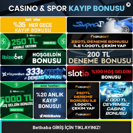
×
Betbaba GİRİŞ İÇİN TIKLAYINIZ!