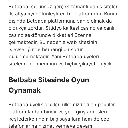
Betbaba, sorunsuz gerçek zamanlı bahis siteleri
ile altyapıyı bütünleştiren bir platformdur. Bunun
dışında Betbaba platformuna sahip olmak da
oldukça zordur. Stüdyo kalitesi casino ve canlı
casino sektöründe dikkatleri üzerine
çekmektedir. Bu nedenle web sitesinin
işlevselliğinde herhangi bir sorun
bulunmamaktadır. Yani Betbaba üyeleri
sitelerinden memnun ve hiçbir şikayetleri yok.
Betbaba Sitesinde Oyun
Oynamak
Betbaba üyelik bilgileri ülkemizdeki en popüler
platformlardan biridir ve yeni giriş adresleri
keşfederken hem bilgisayarlara hem de cep
telefonlarına hizmet vermeye devam