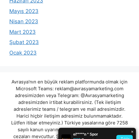
Haziran 2023
Mayıs 2023
Nisan 2023
Mart 2023
Şubat 2023
Ocak 2023
Avrasya'nın en büyük reklam platformunda olmak için
Microsoft Teams:
reklam@avrasyamarketing.com
adresimizden veya Telegram: @Avrasyamarketing
adresimizden irtibat kurabilirsiniz. (Tek iletişim
adreslerimiz teams / telegram ve mail adresimizdir.
Harici hiçbir iletişim adresimiz bulunmamaktadır.
Lütfen itibar etmeyiniz.) Türkiye yasalarına göre 7258
sayılı kanun uyarınca yasa dışı bahis oynamanın
cezaları mevcuttur. Şu an bulunduğunuz site hiç bir