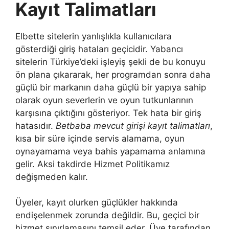
Kayıt Talimatları
Elbette sitelerin yanlışlıkla kullanıcılara
gösterdiği giriş hataları geçicidir. Yabancı
sitelerin Türkiye’deki işleyiş şekli de bu konuyu
ön plana çıkararak, her programdan sonra daha
güçlü bir markanın daha güçlü bir yapıya sahip
olarak oyun severlerin ve oyun tutkunlarının
karşısına çıktığını gösteriyor. Tek hata bir giriş
hatasıdır.
Betbaba mevcut girişi kayıt talimatları
,
kısa bir süre içinde servis alamama, oyun
oynayamama veya bahis yapamama anlamına
gelir. Aksi takdirde Hizmet Politikamız
değişmeden kalır.
Üyeler, kayıt olurken güçlükler hakkında
endişelenmek zorunda değildir. Bu, geçici bir
hizmet sınırlamasını temsil eder. Üye tarafından