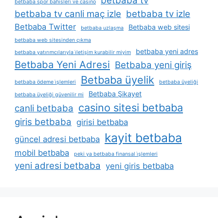
betbaba tv
betbaba spor bahisleri ve casino
betbaba tv canli maç izle
betbaba tv izle
Betbaba Twitter
Betbaba web sitesi
betbaba uzlaşma
betbaba web sitesinden çıkma
betbaba yeni adres
betbaba yatırımcılarıyla i̇letişim kurabilir miyim
Betbaba Yeni Adresi
Betbaba yeni giriş
Betbaba üyelik
betbaba ödeme i̇şlemleri
betbaba üyeliği
Betbaba Şikayet
betbaba üyeliği güvenilir mi
casino sitesi betbaba
canli betbaba
giris betbaba
girisi betbaba
kayit betbaba
güncel adresi betbaba
mobil betbaba
peki ya betbaba finansal i̇şlemleri
yeni adresi betbaba
yeni giris betbaba