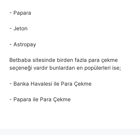
- Papara
- Jeton
- Astropay
Betbaba sitesinde birden fazla para çekme
seçeneği vardır bunlardan en popülerleri ise;
- Banka Havalesi ile Para Çekme
- Papara ile Para Çekme