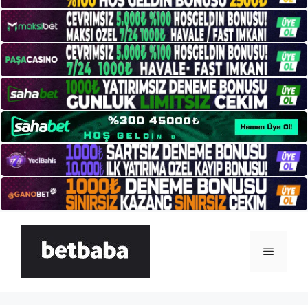
İçeriğe
atla
Menü