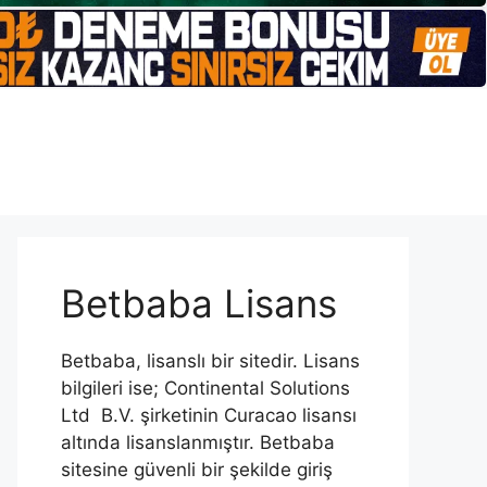
Betbaba Lisans
Betbaba, lisanslı bir sitedir. Lisans
bilgileri ise; Continental Solutions
Ltd B.V. şirketinin Curacao lisansı
altında lisanslanmıştır. Betbaba
sitesine güvenli bir şekilde giriş