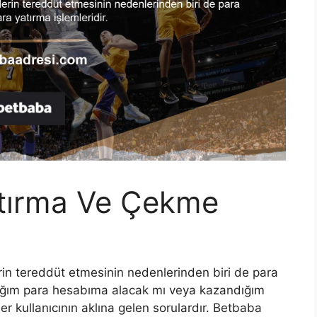
tırma Ve Çekme
in tereddüt etmesinin nedenlerinden biri de para
rdığım para hesabıma alacak mı veya kazandığım
r kullanıcının aklına gelen sorulardır. Betbaba