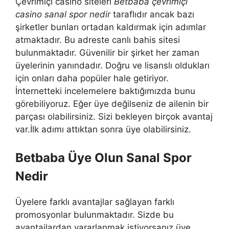
Çevrimiçi casino siteleri
Betbaba çevrimiçi
casino sanal spor nedir
taraflıdır ancak bazı
şirketler bunları ortadan kaldırmak için adımlar
atmaktadır. Bu adreste canlı bahis sitesi
bulunmaktadır. Güvenilir bir şirket her zaman
üyelerinin yanındadır. Doğru ve lisanslı oldukları
için onları daha popüler hale getiriyor.
İnternetteki incelemelere baktığımızda bunu
görebiliyoruz. Eğer üye değilseniz de ailenin bir
parçası olabilirsiniz. Sizi bekleyen birçok avantaj
var.İlk adımı attıktan sonra üye olabilirsiniz.
Betbaba Üye Olun Sanal Spor
Nedir
Üyelere farklı avantajlar sağlayan farklı
promosyonlar bulunmaktadır. Sizde bu
avantajlardan yararlanmak istiyorsanız üye