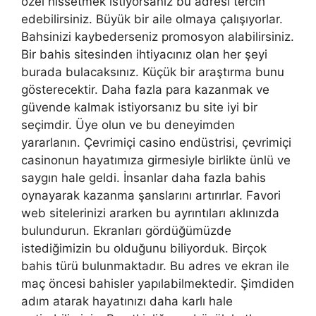
özel hissetmek istiyorsanız bu adresi tercih
edebilirsiniz. Büyük bir aile olmaya çalışıyorlar.
Bahsinizi kaybederseniz promosyon alabilirsiniz.
Bir bahis sitesinden ihtiyacınız olan her şeyi
burada bulacaksınız. Küçük bir araştırma bunu
gösterecektir. Daha fazla para kazanmak ve
güvende kalmak istiyorsanız bu site iyi bir
seçimdir. Üye olun ve bu deneyimden
yararlanın. Çevrimiçi casino endüstrisi, çevrimiçi
casinonun hayatımıza girmesiyle birlikte ünlü ve
saygın hale geldi. İnsanlar daha fazla bahis
oynayarak kazanma şanslarını artırırlar. Favori
web sitelerinizi ararken bu ayrıntıları aklınızda
bulundurun. Ekranları gördüğümüzde
istediğimizin bu olduğunu biliyorduk. Birçok
bahis türü bulunmaktadır. Bu adres ve ekran ile
maç öncesi bahisler yapılabilmektedir. Şimdiden
adım atarak hayatınızı daha karlı hale