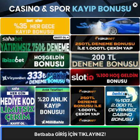
×
Betbaba GİRİŞ İÇİN TIKLAYINIZ!