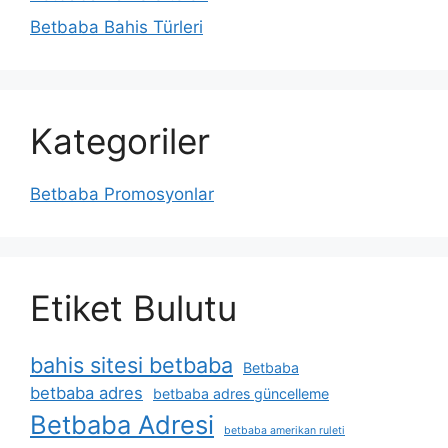
Betbaba Bahis Türleri
Kategoriler
Betbaba Promosyonlar
Etiket Bulutu
bahis sitesi betbaba
Betbaba
betbaba adres
betbaba adres güncelleme
Betbaba Adresi
betbaba amerikan ruleti