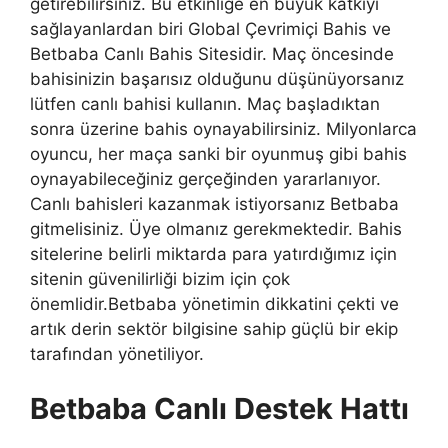
getirebilirsiniz. Bu etkinliğe en büyük katkıyı
sağlayanlardan biri Global Çevrimiçi Bahis ve
Betbaba Canlı Bahis Sitesidir. Maç öncesinde
bahisinizin başarısız olduğunu düşünüyorsanız
lütfen canlı bahisi kullanın. Maç başladıktan
sonra üzerine bahis oynayabilirsiniz. Milyonlarca
oyuncu, her maça sanki bir oyunmuş gibi bahis
oynayabileceğiniz gerçeğinden yararlanıyor.
Canlı bahisleri kazanmak istiyorsanız Betbaba
gitmelisiniz. Üye olmanız gerekmektedir. Bahis
sitelerine belirli miktarda para yatırdığımız için
sitenin güvenilirliği bizim için çok
önemlidir.Betbaba yönetimin dikkatini çekti ve
artık derin sektör bilgisine sahip güçlü bir ekip
tarafından yönetiliyor.
Betbaba Canlı Destek Hattı