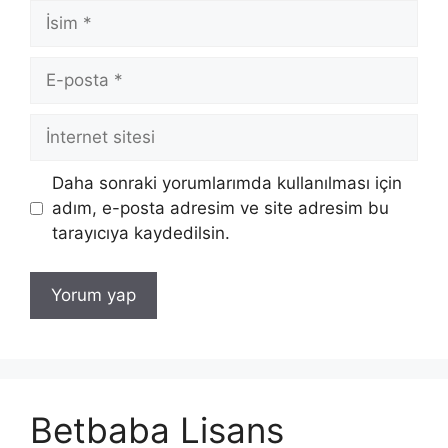
İsim
E-
posta
İnternet
sitesi
Daha sonraki yorumlarımda kullanılması için
adım, e-posta adresim ve site adresim bu
tarayıcıya kaydedilsin.
Betbaba Lisans