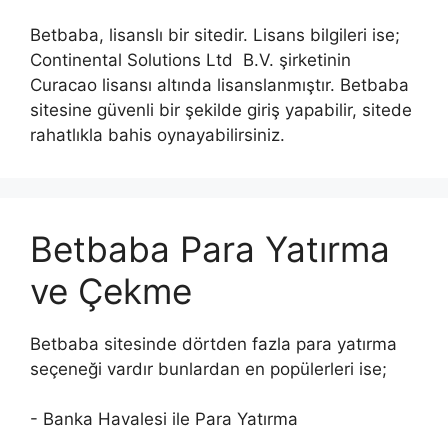
Betbaba, lisanslı bir sitedir. Lisans bilgileri ise;
Continental Solutions Ltd B.V. şirketinin
Curacao lisansı altında lisanslanmıştır. Betbaba
sitesine güvenli bir şekilde giriş yapabilir, sitede
rahatlıkla bahis oynayabilirsiniz.
Betbaba Para Yatırma
ve Çekme
Betbaba sitesinde dörtden fazla para yatırma
seçeneği vardır bunlardan en popülerleri ise;
- Banka Havalesi ile Para Yatırma