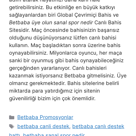
getirebilirsiniz. Bu etkinliğe en büyük katkıyı
sağlayanlardan biri Global Çevrimiçi Bahis ve
Betbaba üye olun sanal spor nedir
Canlı Bahis
Sitesidir. Maç öncesinde bahisinizin başarısız
olduğunu düşünüyorsanız lütfen canlı bahisi
kullanın. Maç başladıktan sonra üzerine bahis
oynayabilirsiniz. Milyonlarca oyuncu, her maça
sanki bir oyunmuş gibi bahis oynayabileceğiniz
gerçeğinden yararlanıyor. Canlı bahisleri
kazanmak istiyorsanız Betbaba gitmelisiniz. Üye
olmanız gerekmektedir. Bahis sitelerine belirli
miktarda para yatırdığımız için sitenin
güvenilirliği bizim için çok önemlidir.
Kategoriler
Betbaba Promosyonlar
Etiketler
betbaba canli destek
,
betbaba canlı destek
hattı
,
betbaba sanal spor nedir