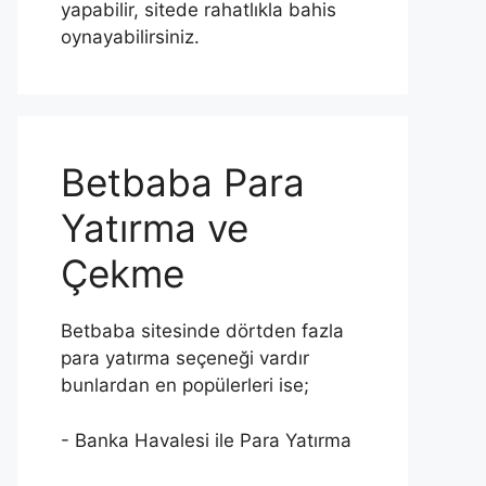
yapabilir, sitede rahatlıkla bahis
oynayabilirsiniz.
Betbaba Para
Yatırma ve
Çekme
Betbaba sitesinde dörtden fazla
para yatırma seçeneği vardır
bunlardan en popülerleri ise;
- Banka Havalesi ile Para Yatırma