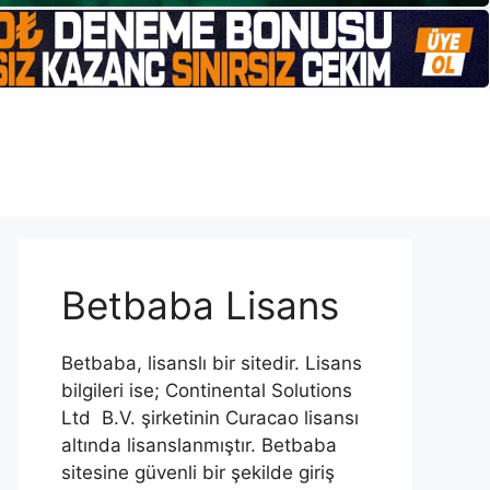
Betbaba Lisans
Betbaba, lisanslı bir sitedir. Lisans
bilgileri ise; Continental Solutions
Ltd B.V. şirketinin Curacao lisansı
altında lisanslanmıştır. Betbaba
sitesine güvenli bir şekilde giriş