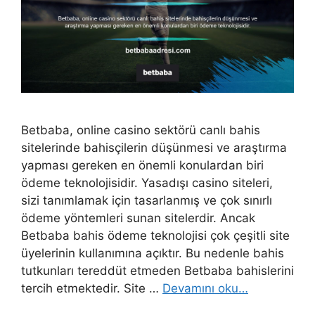
Betbaba, online casino sektörü canlı bahis
sitelerinde bahisçilerin düşünmesi ve araştırma
yapması gereken en önemli konulardan biri
ödeme teknolojisidir. Yasadışı casino siteleri,
sizi tanımlamak için tasarlanmış ve çok sınırlı
ödeme yöntemleri sunan sitelerdir. Ancak
Betbaba bahis ödeme teknolojisi çok çeşitli site
üyelerinin kullanımına açıktır. Bu nedenle bahis
tutkunları tereddüt etmeden Betbaba bahislerini
tercih etmektedir. Site …
Devamını oku…