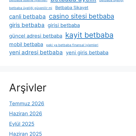
betbaba ödeme i̇şlemleri
betbaba üyeliği
Betbaba Şikayet
betbaba üyeliği güvenilir mi
casino sitesi betbaba
canli betbaba
giris betbaba
girisi betbaba
kayit betbaba
güncel adresi betbaba
mobil betbaba
peki ya betbaba finansal i̇şlemleri
yeni adresi betbaba
yeni giris betbaba
Arşivler
Temmuz 2026
Haziran 2026
Eylül 2025
Haziran 2025