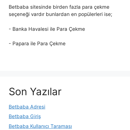
Betbaba sitesinde birden fazla para çekme
seçeneği vardır bunlardan en popülerleri ise;
- Banka Havalesi ile Para Çekme
- Papara ile Para Çekme
Son Yazılar
Betbaba Adresi
Betbaba Giriş
Betbaba Kullanıcı Taraması