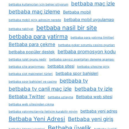
betbaba maç izle
betbaba kullanıcıları i̇çin belge i̇stiyorum
betbaba maç izleme
Betbaba mobil
betbaba mobil uygulaması
betbaba mobil giriş adresim nerede
betbaba nasil bir site
betbaba nakliyat
betbaba para yatirma
betbaba para yatırma limitleri
Betbaba para çekme
betbaba poker sorumlu casino oyunları
betbaba promosyon kodu
betbaba popüler destek
betbaba rulet oyunu nedir
betbaba sayısız avantajları deneme aşaması
betbaba sitesi
betbaba site araştırması
betbaba sitesine giriş
betbaba spor bahisleri
betbaba slot makineleri türleri
betbaba tv
betbaba spor bahisleri ve casino
betbaba tv canli maç izle
betbaba tv izle
Betbaba Twitter
Betbaba web sitesi
betbaba uzlaşma
betbaba web sitesinden çıkma
betbaba yeni adres
betbaba yatırımcılarıyla i̇letişim kurabilir miyim
Betbaba Yeni Adresi
Betbaba yeni giriş
Betbaba üyelik