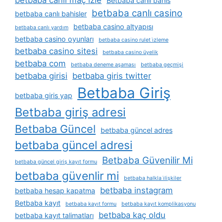
Betbaba canlı bahis
betbaba canlı casino
betbaba canlı bahisler
betbaba casino altyapısı
betbaba canlı yardım
betbaba casino oyunları
betbaba casino rulet i̇zleme
betbaba casino sitesi
betbaba casino üyelik
betbaba com
betbaba deneme aşaması
betbaba geçmişi
betbaba girisi
betbaba giris twitter
Betbaba Giriş
betbaba giris yap
Betbaba giriş adresi
Betbaba Güncel
betbaba güncel adres
betbaba güncel adresi
Betbaba Güvenilir Mi
betbaba güncel giriş kayıt formu
betbaba güvenlir mi
betbaba halkla i̇lişkiler
betbaba instagram
betbaba hesap kapatma
Betbaba kayıt
betbaba kayıt formu
betbaba kayıt komplikasyonu
betbaba kaç oldu
betbaba kayıt talimatları