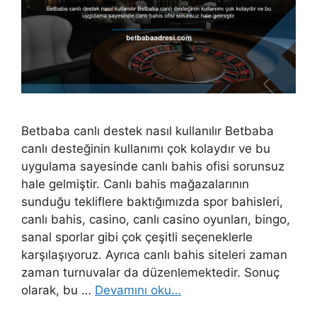
Betbaba canlı destek nasıl kullanılır Betbaba
canlı desteğinin kullanımı çok kolaydır ve bu
uygulama sayesinde canlı bahis ofisi sorunsuz
hale gelmiştir. Canlı bahis mağazalarının
sunduğu tekliflere baktığımızda spor bahisleri,
canlı bahis, casino, canlı casino oyunları, bingo,
sanal sporlar gibi çok çeşitli seçeneklerle
karşılaşıyoruz. Ayrıca canlı bahis siteleri zaman
zaman turnuvalar da düzenlemektedir. Sonuç
olarak, bu …
Devamını oku…