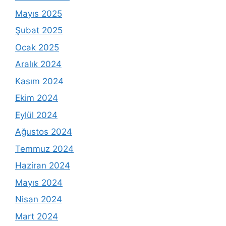
Mayıs 2025
Şubat 2025
Ocak 2025
Aralık 2024
Kasım 2024
Ekim 2024
Eylül 2024
Ağustos 2024
Temmuz 2024
Haziran 2024
Mayıs 2024
Nisan 2024
Mart 2024