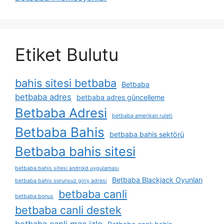
Etiket Bulutu
bahis sitesi betbaba
Betbaba
betbaba adres
betbaba adres güncelleme
Betbaba Adresi
betbaba amerikan ruleti
Betbaba Bahis
betbaba bahis sektörü
Betbaba bahis sitesi
betbaba bahis sitesi android uygulaması
Betbaba Blackjack Oyunları
betbaba bahis sorunsuz giriş adresi
betbaba canli
betbaba bonus
betbaba canli destek
betbaba canli maç izle