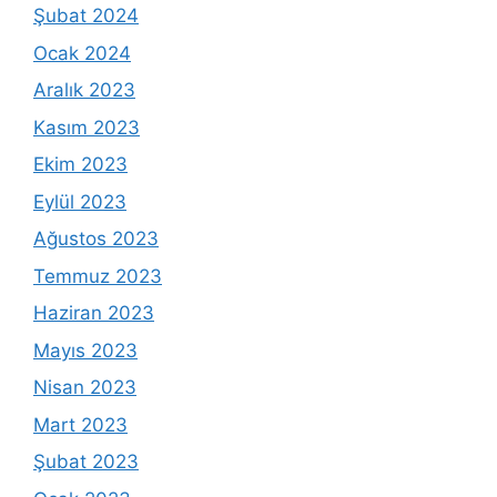
Şubat 2024
Ocak 2024
Aralık 2023
Kasım 2023
Ekim 2023
Eylül 2023
Ağustos 2023
Temmuz 2023
Haziran 2023
Mayıs 2023
Nisan 2023
Mart 2023
Şubat 2023