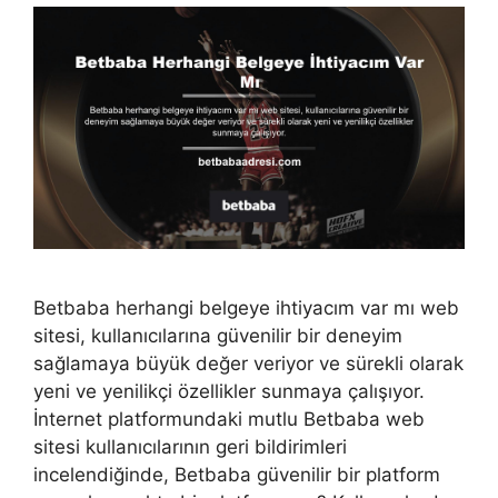
Betbaba herhangi belgeye ihtiyacım var mı web
sitesi, kullanıcılarına güvenilir bir deneyim
sağlamaya büyük değer veriyor ve sürekli olarak
yeni ve yenilikçi özellikler sunmaya çalışıyor.
İnternet platformundaki mutlu Betbaba web
sitesi kullanıcılarının geri bildirimleri
incelendiğinde, Betbaba güvenilir bir platform