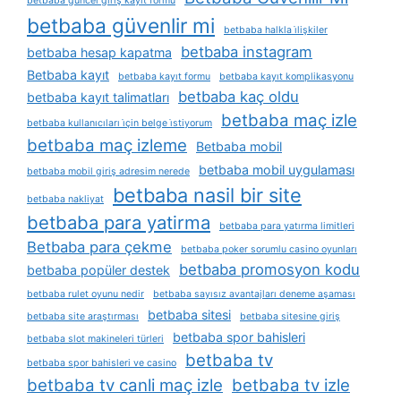
betbaba güncel giriş kayıt formu
betbaba güvenlir mi
betbaba halkla i̇lişkiler
betbaba instagram
betbaba hesap kapatma
Betbaba kayıt
betbaba kayıt formu
betbaba kayıt komplikasyonu
betbaba kaç oldu
betbaba kayıt talimatları
betbaba maç izle
betbaba kullanıcıları i̇çin belge i̇stiyorum
betbaba maç izleme
Betbaba mobil
betbaba mobil uygulaması
betbaba mobil giriş adresim nerede
betbaba nasil bir site
betbaba nakliyat
betbaba para yatirma
betbaba para yatırma limitleri
Betbaba para çekme
betbaba poker sorumlu casino oyunları
betbaba promosyon kodu
betbaba popüler destek
betbaba rulet oyunu nedir
betbaba sayısız avantajları deneme aşaması
betbaba sitesi
betbaba site araştırması
betbaba sitesine giriş
betbaba spor bahisleri
betbaba slot makineleri türleri
betbaba tv
betbaba spor bahisleri ve casino
betbaba tv canli maç izle
betbaba tv izle