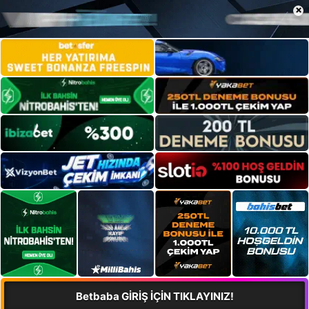
×
Betbaba GİRİŞ İÇİN TIKLAYINIZ!