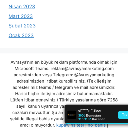
Nisan 2023
Mart 2023
Şubat 2023
Ocak 2023
Avrasya'nın en büyük reklam platformunda olmak için
Microsoft Teams:
reklam@avrasyamarketing.com
adresimizden veya Telegram: @Avrasyamarketing
adresimizden irtibat kurabilirsiniz. (Tek iletişim
adreslerimiz teams / telegram ve mail adresimizdir.
Harici hiçbir iletişim adresimiz bulunmamaktadır.
Lütfen itibar etmeyiniz.) Türkiye yasalarına göre 7258
sayılı kanun uyarınca yasa dışı bahis oynamanın
cezaları mevcuttur. Şu an bulunduğunuz site hiç bir
şekilde illegal bahis oyunları oynatmıyor ve oynamaya
aracı olmuyordur.
kupawinsitesi
|
no1bahis
|