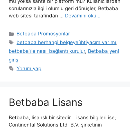
mu yoksa sahte bir platform mu? Kullanıcılardan
sorularınızla ilgili olumlu geri dönüşler, Betbaba
web sitesi tarafından …
Devamını oku…
Kategoriler
Betbaba Promosyonlar
Etiketler
betbaba herhangi belgeye i̇htiyacım var mı
,
betbaba i̇le nasıl bağlantı kurulur
,
Betbaba yeni
giriş
Yorum yap
Betbaba Lisans
Betbaba, lisanslı bir sitedir. Lisans bilgileri ise;
Continental Solutions Ltd B.V. şirketinin