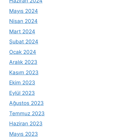
Haziran 2024
Mayıs 2024
Nisan 2024
Mart 2024
Şubat 2024
Ocak 2024
Aralık 2023
Kasım 2023
Ekim 2023
Eylül 2023
Ağustos 2023
Temmuz 2023
Haziran 2023
Mayıs 2023