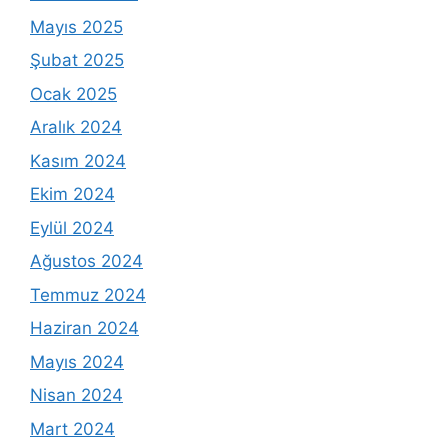
Mayıs 2025
Şubat 2025
Ocak 2025
Aralık 2024
Kasım 2024
Ekim 2024
Eylül 2024
Ağustos 2024
Temmuz 2024
Haziran 2024
Mayıs 2024
Nisan 2024
Mart 2024