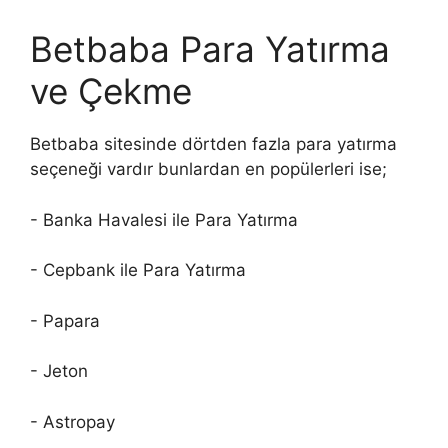
Betbaba Para Yatırma
ve Çekme
Betbaba sitesinde dörtden fazla para yatırma
seçeneği vardır bunlardan en popülerleri ise;
- Banka Havalesi ile Para Yatırma
- Cepbank ile Para Yatırma
- Papara
- Jeton
- Astropay