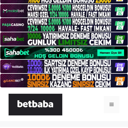
İçeriğe
atla
Menü