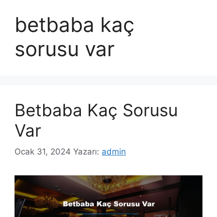
betbaba kaç
sorusu var
Betbaba Kaç Sorusu
Var
Ocak 31, 2024
Yazarı:
admin