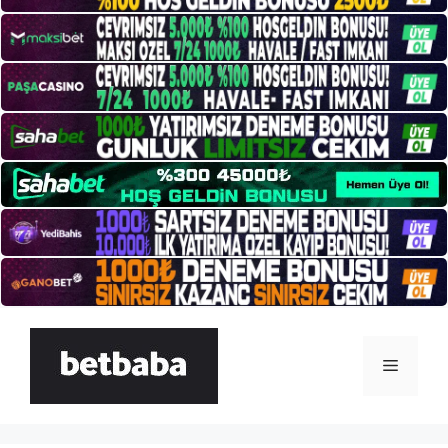
İçeriğe
atla
Menü