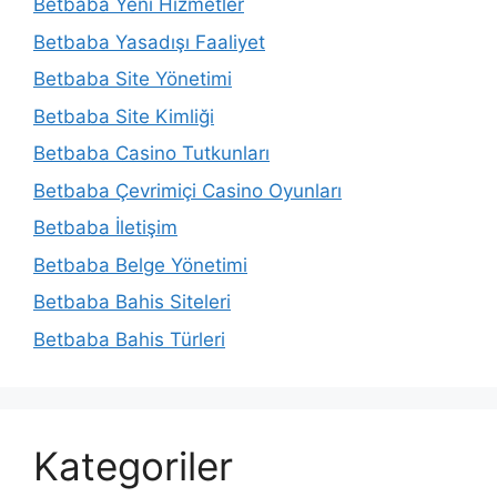
Betbaba Yeni Hizmetler
Betbaba Yasadışı Faaliyet
Betbaba Site Yönetimi
Betbaba Site Kimliği
Betbaba Casino Tutkunları
Betbaba Çevrimiçi Casino Oyunları
Betbaba İletişim
Betbaba Belge Yönetimi
Betbaba Bahis Siteleri
Betbaba Bahis Türleri
Kategoriler