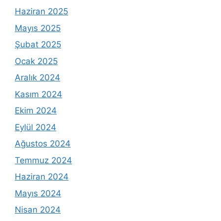
Haziran 2025
Mayıs 2025
Şubat 2025
Ocak 2025
Aralık 2024
Kasım 2024
Ekim 2024
Eylül 2024
Ağustos 2024
Temmuz 2024
Haziran 2024
Mayıs 2024
Nisan 2024