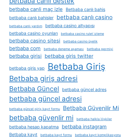
betbaba canli destek
betbaba canli maç izle
Betbaba canlı bahis
betbaba canlı casino
betbaba canlı bahisler
betbaba casino altyapısı
betbaba canlı yardım
betbaba casino oyunları
betbaba casino rulet i̇zleme
betbaba casino sitesi
betbaba casino üyelik
betbaba com
betbaba deneme aşaması
betbaba geçmişi
betbaba girisi
betbaba giris twitter
Betbaba Giriş
betbaba giris yap
Betbaba giriş adresi
Betbaba Güncel
betbaba güncel adres
betbaba güncel adresi
Betbaba Güvenilir Mi
betbaba güncel giriş kayıt formu
betbaba güvenlir mi
betbaba halkla i̇lişkiler
betbaba instagram
betbaba hesap kapatma
Betbaba kayıt
betbaba kayıt formu
betbaba kayıt komplikasyonu