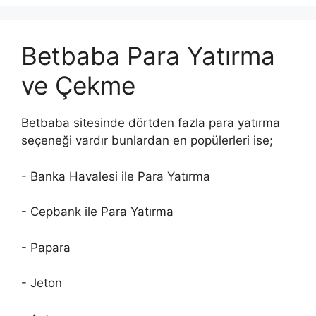
Betbaba Para Yatırma
ve Çekme
Betbaba sitesinde dörtden fazla para yatırma
seçeneği vardır bunlardan en popülerleri ise;
- Banka Havalesi ile Para Yatırma
- Cepbank ile Para Yatırma
- Papara
- Jeton