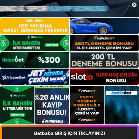
×
Betbaba GİRİŞ İÇİN TIKLAYINIZ!