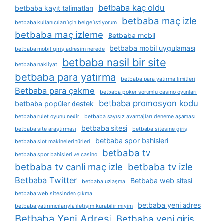
betbaba kaç oldu
betbaba kayıt talimatları
betbaba maç izle
betbaba kullanıcıları i̇çin belge i̇stiyorum
betbaba maç izleme
Betbaba mobil
betbaba mobil uygulaması
betbaba mobil giriş adresim nerede
betbaba nasil bir site
betbaba nakliyat
betbaba para yatirma
betbaba para yatırma limitleri
Betbaba para çekme
betbaba poker sorumlu casino oyunları
betbaba promosyon kodu
betbaba popüler destek
betbaba rulet oyunu nedir
betbaba sayısız avantajları deneme aşaması
betbaba sitesi
betbaba site araştırması
betbaba sitesine giriş
betbaba spor bahisleri
betbaba slot makineleri türleri
betbaba tv
betbaba spor bahisleri ve casino
betbaba tv canli maç izle
betbaba tv izle
Betbaba Twitter
Betbaba web sitesi
betbaba uzlaşma
betbaba web sitesinden çıkma
betbaba yeni adres
betbaba yatırımcılarıyla i̇letişim kurabilir miyim
Betbaba Yeni Adresi
Betbaba yeni giriş