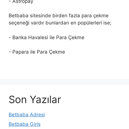
- Astropay
Betbaba sitesinde birden fazla para çekme
seçeneği vardır bunlardan en popülerleri ise;
- Banka Havalesi ile Para Çekme
- Papara ile Para Çekme
Son Yazılar
Betbaba Adresi
Betbaba Giriş