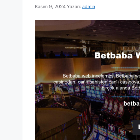
Kasım 9, 2024
Yazarı:
admin