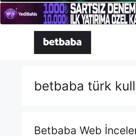
İçeriğe
atla
betbaba türk kull
Betbaba Web İncele