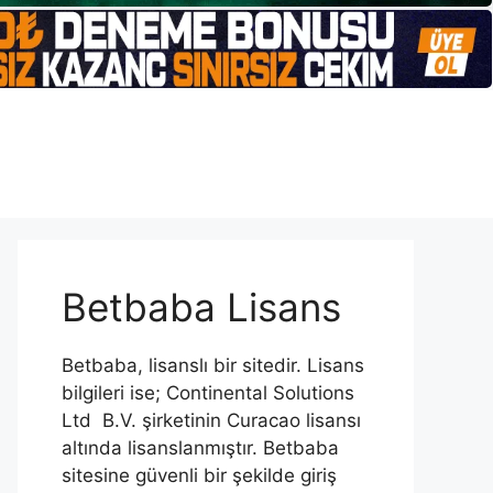
Betbaba Lisans
Betbaba, lisanslı bir sitedir. Lisans
bilgileri ise; Continental Solutions
Ltd B.V. şirketinin Curacao lisansı
altında lisanslanmıştır. Betbaba
sitesine güvenli bir şekilde giriş