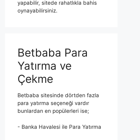
yapabilir, sitede rahatlıkla bahis
oynayabilirsiniz.
Betbaba Para
Yatırma ve
Çekme
Betbaba sitesinde dörtden fazla
para yatırma seçeneği vardır
bunlardan en popülerleri ise;
- Banka Havalesi ile Para Yatırma